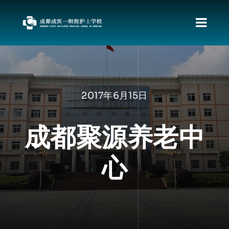
跳
过
切
内
容
换
首页
导
关于我们
航
2017年6月15日
新闻动态
职教发展政策
成都聚源养老中
资料下载
心
责任督专区
校园文化
招生专栏
就业动向