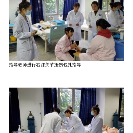
指导教师进行右踝关节扭伤包扎指导