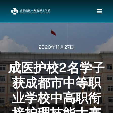
跳
过
切
内
容
换
首页
导
关于我们
航
2020年11月27日
新闻动态
职教发展政策
成医护校2名学子
资料下载
获成都市中等职
责任督专区
校园文化
业学校中高职衔
招生专栏
就业动向