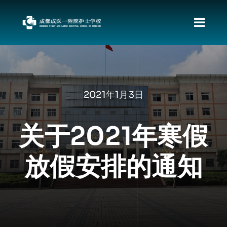
跳
过
切
内
容
换
首页
导
关于我们
航
2021年1月3日
新闻动态
职教发展政策
关于2021年寒假
资料下载
放假安排的通知
责任督专区
校园文化
招生专栏
就业动向