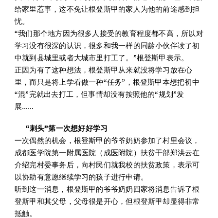
给家里惹事，这不免让根登斯甲的家人为他的前途感到担
忧。
“我们那个地方因为很多人接受的教育程度都不高，所以对
学习没有很深的认识，很多和我一样的同龄小伙伴读了初
中就到县城里或者大城市里打工了。”根登斯甲表示。
正因为有了这种想法，根登斯甲从来就没将学习放在心
里，而只是将上学看做一种“任务”，根登斯甲本想把初中
“混”完就出去打工，但事情却没有按照他的“规划”发
展……
“刺头”第一次想好好学习
一次偶然的机会，根登斯甲的爷爷奶奶参加了村里会议，
成都医学院第一附属医院（成医附院）扶贫干部郑洪云在
介绍完村委事务后，向村民们就我校的扶贫政策，表示可
以协助有意愿继续学习的孩子进行申请。
听到这一消息，根登斯甲的爷爷奶奶回家将消息告诉了根
登斯甲和其父母，父母很是开心，但根登斯甲却显得非常
抵触。