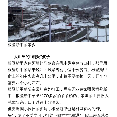
根登斯甲的家乡
大山里的“刺头”孩子
根登斯甲家住阿坝州马尔康县脚木足乡蒲市口村，那里用
根登斯甲的话来说叫：风景秀丽，但十分贫穷。根登斯甲
所上的初中离家有几十公里，走路需要整整一天，开车也
需要四个小时左右。
根登斯甲的父亲常年在外打工，母亲无业在家照顾根登斯
甲、根登斯甲弟弟和70多岁的爷爷奶奶，家里的主要收入
就靠父亲，日子过得十分清苦。
但受周围小伙伴的影响，根登斯甲也是村里有名的“刺
头”，除了不爱学习，打架斗殴样样“精通”，隔三差五就会