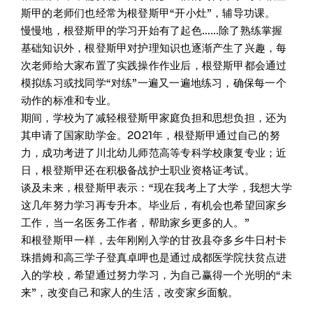
斯甲的老师们也经常为根登斯甲“开小灶”，辅导功课。
慢慢地，根登斯甲的学习开始有了起色……除了熟练掌握
基础知识外，根登斯甲对护理知识也逐渐产生了兴趣，每
次老师给大家布置了实践操作作业后，根登斯甲都会通过
模拟练习或找同学“对练”一遍又一遍地练习，确保每一个
动作的标准和专业。
期间，学校为了减轻根登斯甲家庭负担和思想负担，还为
其申请了国家助学金。2021年，根登斯甲通过自己的努
力，成功考进了川北幼儿师范高等专科学校康复专业；近
日，根登斯甲还在积极备战护士职业资格证考试。
谈及未来，根登斯甲表示：“现在我考上了大学，我想大学
这几年努力学习再专升本。毕业后，有机会也希望回家乡
工作，当一名医务工作者，帮助家乡更多的人。”
和根登斯甲一样，去年刚刚入学的甘孜县夺多乡牛日村卡
珠措姆和高三学子登真卓呷也是通过成都医学院扶贫点进
入的学校，希望通过努力学习，为自己赢得一个光明的“未
来”，改变自己和家人的生活，改变家乡面貌。