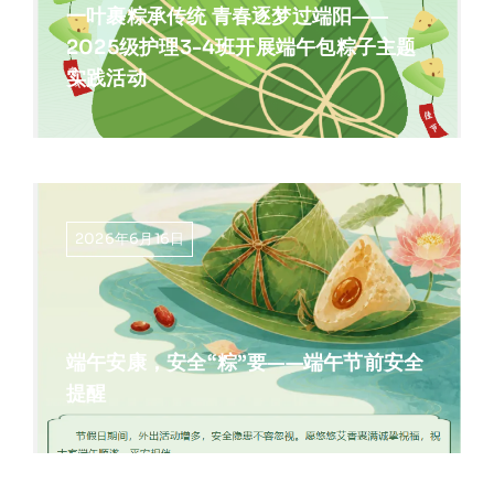
一叶裹粽承传统 青春逐梦过端阳——
2025级护理3-4班开展端午包粽子主题
实践活动
2026年6月16日
端午安康，安全“粽”要——端午节前安全
提醒