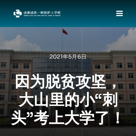
跳
过
切
内
容
换
首页
导
关于我们
航
2021年5月6日
新闻动态
职教发展政策
因为脱贫攻坚，
资料下载
大山里的小“刺
责任督专区
校园文化
头”考上大学了！
招生专栏
就业动向