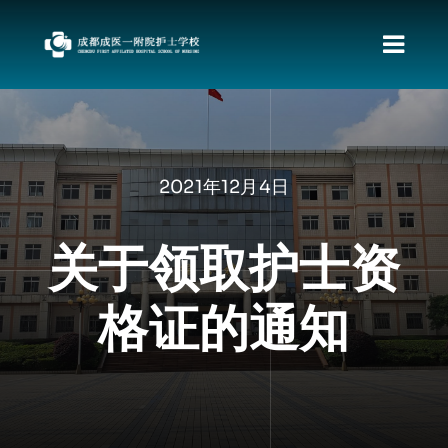
跳
过
切
内
容
换
首页
导
关于我们
航
2021年12月4日
新闻动态
职教发展政策
关于领取护士资
资料下载
格证的通知
责任督专区
校园文化
招生专栏
就业动向