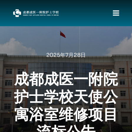
跳
过
切
内
容
换
首页
导
关于我们
航
2025年7月28日
新闻动态
职教发展政策
成都成医一附院
资料下载
护士学校天使公
责任督专区
校园文化
寓浴室维修项目
招生专栏
就业动向