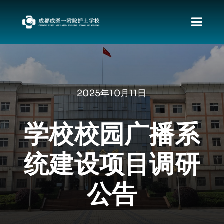
跳
过
切
内
容
换
首页
导
关于我们
航
2025年10月11日
新闻动态
职教发展政策
学校校园广播系
资料下载
统建设项目调研
责任督专区
校园文化
公告
招生专栏
就业动向