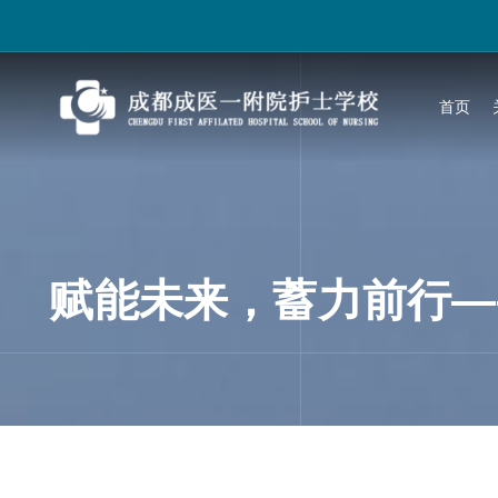
跳
过
内
容
首页
赋能未来，蓄力前行—