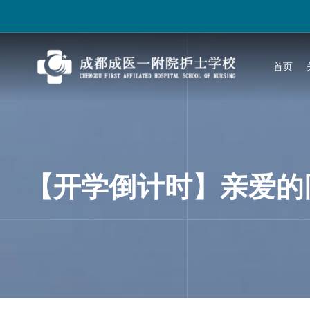
跳
过
内
容
首页
【开学倒计时】亲爱的