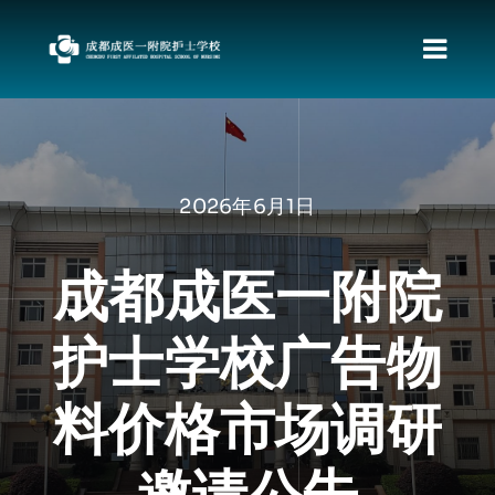
跳
过
切
内
容
换
首页
导
关于我们
航
2026年6月1日
新闻动态
职教发展政策
成都成医一附院
资料下载
护士学校广告物
责任督专区
校园文化
料价格市场调研
招生专栏
就业动向