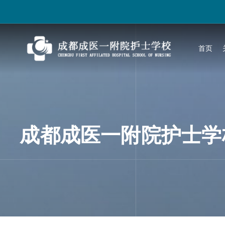
跳
过
内
容
首页
成都成医一附院护士学