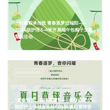
一叶裹粽承传统 青春逐梦过端阳——
2025级护理3-4班开展端午包粽子主题
实践活动
2026年6月12日
“青春逐梦，音你闪耀” ——成都成医一
附院护士学校音乐社“2026夏日草坪音