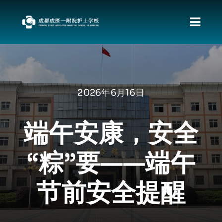
跳
过
切
内
容
换
首页
导
关于我们
航
2026年6月16日
新闻动态
职教发展政策
端午安康，安全
资料下载
“粽”要——端午
责任督专区
校园文化
节前安全提醒
招生专栏
就业动向