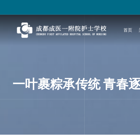
跳
过
内
容
首页
一叶裹粽承传统 青春逐